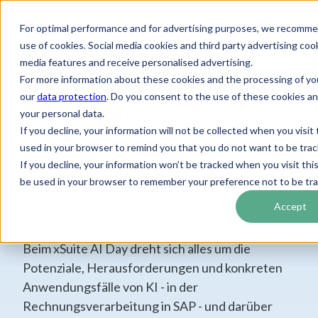
For optimal performance and for advertising purposes, we recomme
xSuite AI Day –
use of cookies. Social media cookies and third party advertising coo
media features and receive personalised advertising.
Thementag Künstliche
For more information about these cookies and the processing of yo
our
data protection
. Do you consent to the use of these cookies a
Intelligenz
your personal data.
If you decline, your information will not be collected when you visit 
used in your browser to remind you that you do not want to be trac
Kostenfreies Digital-Event am 2. September 2025 |
If you decline, your information won’t be tracked when you visit this
09:00-12:30 Uhr
be used in your browser to remember your preference not to be tr
Accept
Wie verändert Künstliche Intelligenz die Welt
der Geschäftsprozesse?
Beim xSuite AI Day dreht sich alles um die
Potenziale, Herausforderungen und konkreten
Anwendungsfälle von KI - in der
Rechnungsverarbeitung in SAP - und darüber